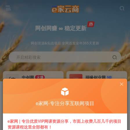
网创网赚 ∞ 稳定更新
网创资源&实战项目 全网首发全年365天更新
开启精彩搜索
中创网
福缘创业网
火爆
NB
永久VIP价值580元
永久VIP价值398元
冒泡网赚
VIP会员
老牌
GO
e家网-专注分享互联网项目
永久VIP价值198元
免费下载全站资源
推广返利
加盟本站
e家网 | 专注优质VIP网课资源分享，市面上收费几百几千的项目
70%
躺赚
资源课程这里全部都有！
专属链接提现快
搭建同款付费平台