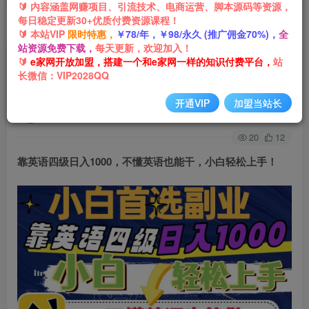
🔰 内容涵盖网赚项目、引流技术、电商运营、脚本源码等资源，
每日稳定更新30+优质付费资源课程！
首页
网创项目
引流推广
正文
🔰 本站VIP
限时特惠，
￥78/年，￥98/永久 (推广佣金70%)，
全
站资源免费下载，
每天更新，欢迎加入！
靠英语四级日入1000，不懂英语也能干，小白轻
🔰
e家网开放加盟，搭建一个和e家网一样的知识付费平台，
站
长微信：VIP2028QQ
松上手！
开通VIP
加盟当站长
e家网-嘟嘟
关注
私信
3年前发布
20
12
靠英语四级日入1000，不懂英语也能干，小白轻松上手！