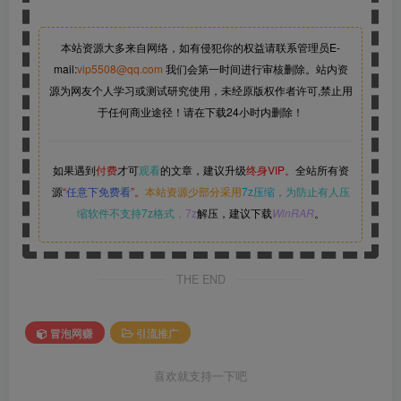
本站资源大多来自网络，如有侵犯你的权益请联系管理员
E-
mail:
vip5508@qq.com
我们会第一时间进行审核删除。站内资
源为网友个人学习或测试研究使用，未经原版权作者许可,禁止用
于任何商业途径！请在下载24小时内删除！
如果遇到
付费
才可
观看
的文章，建议升级
终身VIP。
全站所有资
源
“
任意下免费看
”。
本站资源少部分采用
7z压缩，
为防止有人压
缩软件不支持7z格式
，7z
解压，建议下载
WinRAR
。
THE END
冒泡网赚
引流推广
喜欢就支持一下吧