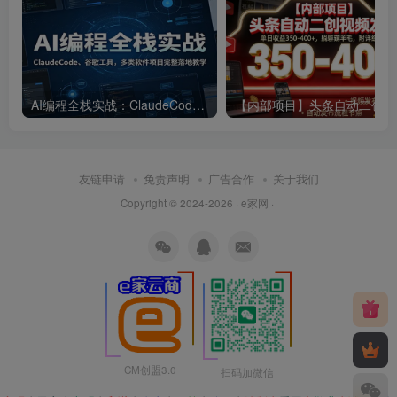
AI编程全栈实战：ClaudeCode、谷歌工具，多类软件项目完整落地教学
【内部
友链申请
免责声明
广告合作
关于我们
Copyright © 2024-2026 · e家网 ·
CM创盟3.0
扫码加微信