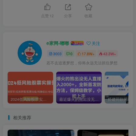
点赞
12
分享
收藏
e家网-嘟嘟
关注
3003
0
17.8W+
43.3W+
若不去追逐梦想，你将永远无法抓住梦想
2024低风险股票实操营：投资哲学/投资原理/股票估值/构建组合/仓位控制
最近爆火的熊出没无人直播，轻松日入2000+，全新首发防版权违规方法【揭秘】
相关推荐