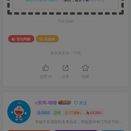
THE END
冒泡网赚
自媒体
喜欢就支持一下吧
点赞
13
分享
收藏
e家网-嘟嘟
关注
3003
0
17.8W+
43.3W+
幸福不应该留到未来品尝，幸福是你专门为当下的自己所准备的