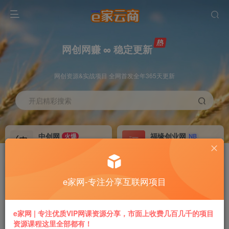
网创网赚 ∞ 稳定更新
网创资源&实战项目 全网首发全年365天更新
开启精彩搜索
中创网
福缘创业网
火爆
NB
永久VIP价值580元
永久VIP价值398元
冒泡网赚
VIP会员
老牌
GO
e家网-专注分享互联网项目
永久VIP价值198元
免费下载全站资源
推广返利
加盟本站
e家网 | 专注优质VIP网课资源分享，市面上收费几百几千的项目
70%
躺赚
资源课程这里全部都有！
专属链接提现快
搭建同款付费平台