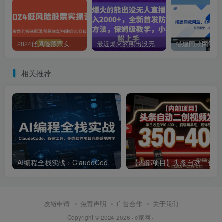
2024低风险股票实操营：投资哲学/投资原理/股票估值/构建组合/仓位控制
最近爆火的熊出没无人直播，轻松日入2000+，全新首发防版权违规方法【揭秘】
相关推荐
AI编程全栈实战：ClaudeCode、谷歌工具，多类软件项目完整落地教学
【内部
友链申请
免责声明
广告合作
关于我们
Copyright © 2024-2026 · e家网 ·