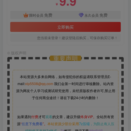
9.9
￥
免费
免费
限时会员
永久会员
立即购买
您当前未登录！建议登陆后购买，可保存购买订单！
©
版权声明
重要声明
本站资源大多来自网络，如有侵犯你的权益请联系管理员
E-
mail:
vip5508@qq.com
我们会第一时间进行审核删除。站内资
源为网友个人学习或测试研究使用，未经原版权作者许可,禁止用
于任何商业途径！请在下载24小时内删除！
如果遇到
付费
才可
观看
的文章，建议升级
终身VIP。
全站所有资
源
“
任意下免费看
”。
本站资源少部分采用
7z压缩，
为防止有人压
缩软件不支持7z格式
，7z
解压，建议下载
WinRAR
。