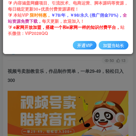
🔰 内容涵盖网赚项目、引流技术、电商运营、脚本源码等资源，
每日稳定更新30+优质付费资源课程！
首页
网创项目
自媒体
正文
🔰 本站VIP
限时特惠，
￥78/年，￥98/永久 (推广佣金70%)，
全
站资源免费下载，
每天更新，欢迎加入！
视频号卖胎教音乐，作品制作简单，一单29-49，
🔰
e家网开放加盟，搭建一个和e家网一样的知识付费平台，
站
长微信：VIP2028QQ
轻松日入300
开通VIP
加盟当站长
e家网-嘟嘟
关注
私信
3年前发布
50
13
视频号卖胎教音乐，作品制作简单，一单29-49，轻松日入
300