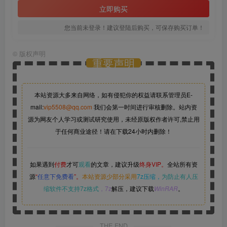
立即购买
您当前未登录！建议登陆后购买，可保存购买订单！
©
版权声明
重要声明
本站资源大多来自网络，如有侵犯你的权益请联系管理员
E-
mail:
vip5508@qq.com
我们会第一时间进行审核删除。站内资
源为网友个人学习或测试研究使用，未经原版权作者许可,禁止用
于任何商业途径！请在下载24小时内删除！
如果遇到
付费
才可
观看
的文章，建议升级
终身VIP。
全站所有资
源
“
任意下免费看
”。
本站资源少部分采用
7z压缩，
为防止有人压
缩软件不支持7z格式
，7z
解压，建议下载
WinRAR
。
THE END