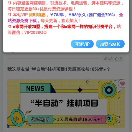
🔰 内容涵盖网赚项目、引流技术、电商运营、脚本源码等资源，
每日稳定更新30+优质付费资源课程！
首页
网创项目
软件脚本
正文
🔰 本站VIP
限时特惠，
￥78/年，￥98/永久 (推广佣金70%)，
全
站资源免费下载，
每天更新，欢迎加入！
我这朋友做“半自动”挂机项目1天最高收益1856元
🔰
e家网开放加盟，搭建一个和e家网一样的知识付费平台，
站
长微信：VIP2028QQ
+？
开通VIP
加盟当站长
e家网-嘟嘟
关注
私信
3年前发布
40
9
我这朋友做“半自动”
挂机项目
1天最高收益1856元+？