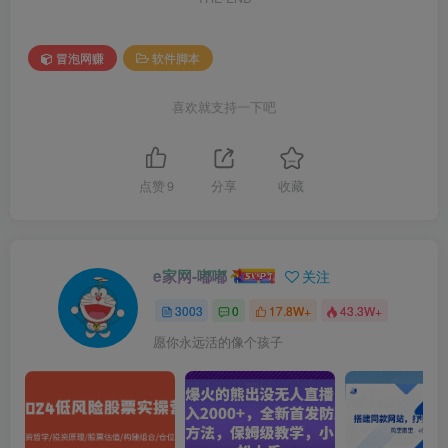
冒泡网赚
软件脚本
喜欢就支持一下吧
点赞
9
分享
收藏
e家网-嘟嘟
关注
3003
0
17.8W+
43.3W+
愿你永远活的像个孩子