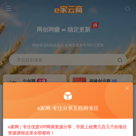
网创网赚 ∞ 稳定更新
网创资源&实战项目 全网首发全年365天更新
开启精彩搜索
中创网
福缘创业网
火爆
NB
永久VIP价值580元
永久VIP价值398元
冒泡网赚
VIP会员
老牌
GO
e家网-专注分享互联网项目
永久VIP价值198元
免费下载全站资源
推广返利
加盟本站
e家网 | 专注优质VIP网课资源分享，市面上收费几百几千的项目
70%
躺赚
资源课程这里全部都有！
专属链接提现快
搭建同款付费平台