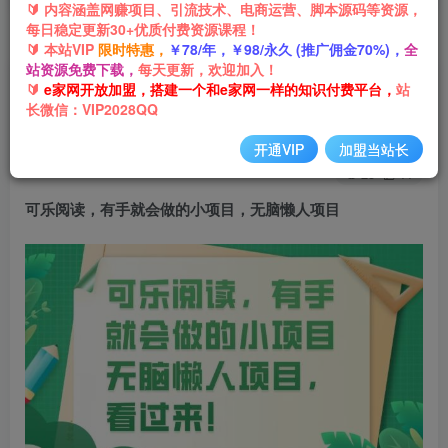
🔰 内容涵盖网赚项目、引流技术、电商运营、脚本源码等资源，
每日稳定更新30+优质付费资源课程！
首页
网创项目
引流推广
正文
🔰 本站VIP
限时特惠，
￥78/年，￥98/永久 (推广佣金70%)，
全
站资源免费下载，
每天更新，欢迎加入！
可乐阅读，有手就会做的小项目，无脑懒人项目
🔰
e家网开放加盟，搭建一个和e家网一样的知识付费平台，
站
长微信：VIP2028QQ
e家网-嘟嘟
关注
私信
3年前发布
开通VIP
加盟当站长
25
11
可乐阅读，有手就会做的小项目，
无脑懒人项目