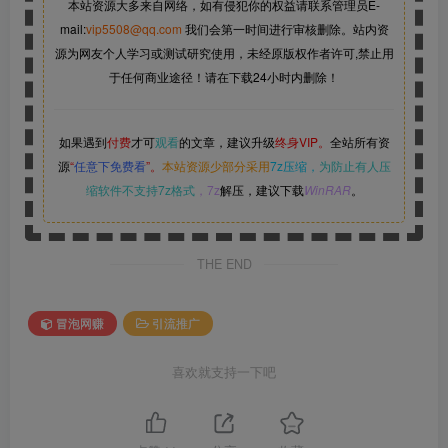
本站资源大多来自网络，如有侵犯你的权益请联系管理员
E-
mail:
vip5508@qq.com
我们会第一时间进行审核删除。站内资
源为网友个人学习或测试研究使用，未经原版权作者许可,禁止用
于任何商业途径！请在下载24小时内删除！
如果遇到
付费
才可
观看
的文章，建议升级
终身VIP。
全站所有资
源
“
任意下免费看
”。
本站资源少部分采用
7z压缩，
为防止有人压
缩软件不支持7z格式
，7z
解压，建议下载
WinRAR
。
THE END
冒泡网赚
引流推广
喜欢就支持一下吧