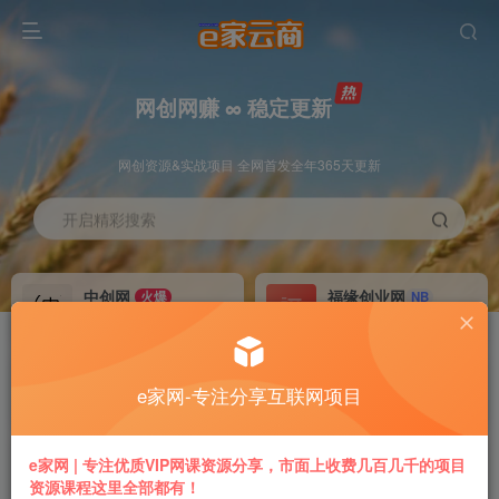
网创网赚 ∞ 稳定更新
网创资源&实战项目 全网首发全年365天更新
开启精彩搜索
中创网
福缘创业网
火爆
NB
永久VIP价值580元
永久VIP价值398元
冒泡网赚
VIP会员
老牌
GO
e家网-专注分享互联网项目
永久VIP价值198元
免费下载全站资源
推广返利
加盟本站
e家网 | 专注优质VIP网课资源分享，市面上收费几百几千的项目
70%
躺赚
资源课程这里全部都有！
专属链接提现快
搭建同款付费平台