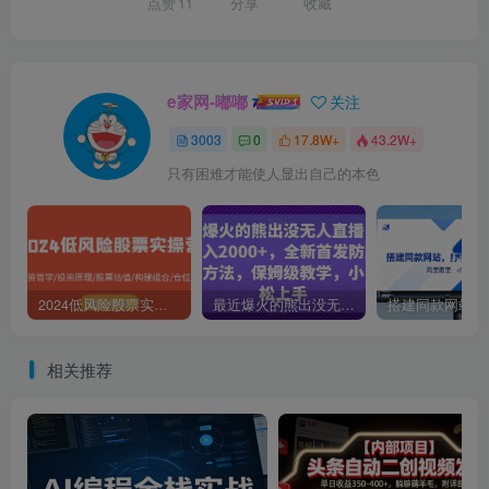
点赞
11
分享
收藏
e家网-嘟嘟
关注
3003
0
17.8W+
43.2W+
只有困难才能使人显出自己的本色
2024低风险股票实操营：投资哲学/投资原理/股票估值/构建组合/仓位控制
最近爆火的熊出没无人直播，轻松日入2000+，全新首发防版权违规方法【揭秘】
相关推荐