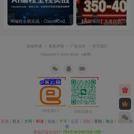
AI编程全栈实战：ClaudeCode、谷歌工具，多类软件项目完整落地教学
【内部
友链申请
免责声明
广告合作
关于我们
Copyright © 2024-2026 · e家网 ·
CM创盟3.0
扫码加微信
富强
丨
民主
丨
文明
丨
和谐
丨
自由
丨
平等
丨
公正
丨
法制丨
爱国
丨
敬业
丨
诚信
丨
友
善
本站已安全运行:
704天16小时19分12秒