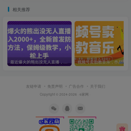
相关推荐
最近爆火的熊出没无人直播，轻松日入2000+，全新首发防版权违规方法【揭秘】
视频
友链申请
免责声明
广告合作
关于我们
Copyright © 2024-2026 · e家网 ·