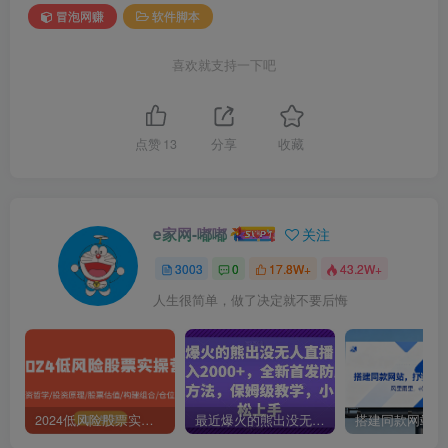
冒泡网赚
软件脚本
喜欢就支持一下吧
点赞
13
分享
收藏
e家网-嘟嘟
关注
3003
0
17.8W+
43.2W+
人生很简单，做了决定就不要后悔
2024低风险股票实操营：投资哲学/投资原理/股票估值/构建组合/仓位控制
最近爆火的熊出没无人直播，轻松日入2000+，全新首发防版权违规方法【揭秘】