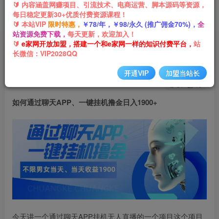
🔰 内容涵盖网赚项目、引流技术、电商运营、脚本源码等资源，
每日稳定更新30+优质付费资源课程！
首页
网创项目
软件脚本
正文
🔰 本站VIP
限时特惠，
￥78/年，￥98/永久 (推广佣金70%)，
全
站资源免费下载，
每天更新，欢迎加入！
如何通过聊天APP、一键挂机撸金日入1900+
🔰
e家网开放加盟，搭建一个和e家网一样的知识付费平台，
站
长微信：VIP2028QQ
e家网-嘟嘟
关注
私信
3年前发布
开通VIP
加盟当站长
31
13
如何通过聊天APP、
一键挂机撸金
日入1900+
今天讲一个通过聊天APP挂机无人直播的一个项目这个项目