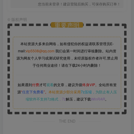
您当前未登录！建议登陆后购买，可保存购买订单！
©
版权声明
重要声明
本站资源大多来自网络，如有侵犯你的权益请联系管理员
E-
mail:
vip5508@qq.com
我们会第一时间进行审核删除。站内资
源为网友个人学习或测试研究使用，未经原版权作者许可,禁止用
于任何商业途径！请在下载24小时内删除！
如果遇到
付费
才可
观看
的文章，建议升级
终身VIP。
全站所有资
源
“
任意下免费看
”。
本站资源少部分采用
7z压缩，
为防止有人压
缩软件不支持7z格式
，7z
解压，建议下载
WinRAR
。
THE END