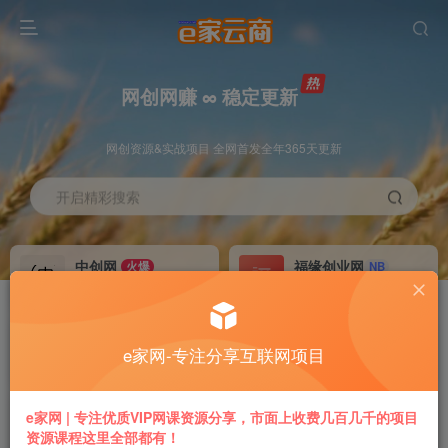
网创网赚 ∞ 稳定更新
网创资源&实战项目 全网首发全年365天更新
开启精彩搜索
中创网
福缘创业网
火爆
NB
永久VIP价值580元
永久VIP价值398元
冒泡网赚
VIP会员
老牌
GO
e家网-专注分享互联网项目
永久VIP价值198元
免费下载全站资源
推广返利
加盟本站
e家网 | 专注优质VIP网课资源分享，市面上收费几百几千的项目
70%
躺赚
资源课程这里全部都有！
专属链接提现快
搭建同款付费平台