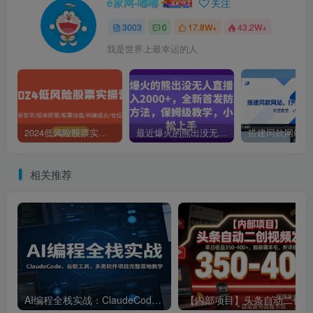
e家网-嘟嘟
关注
3003
0
17.8W+
43.2W+
我是世界上最幸运的人
2024低风险股票实操营：投资哲学/投资原理/股票估值/构建组合/仓位控制
最近爆火的熊出没无人直播，轻松日入2000+，全新首发防版权违规方法【揭秘】
相关推荐
AI编程全栈实战：ClaudeCode、谷歌工具，多类软件项目完整落地教学
【内部