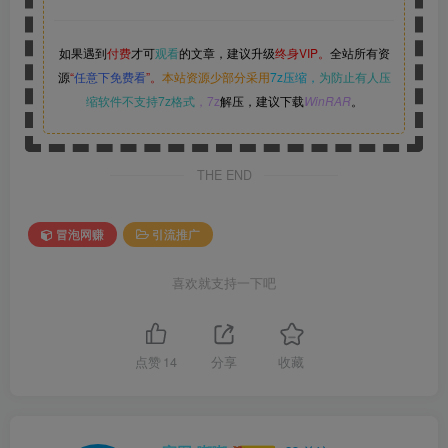
如果遇到
付费
才可
观看
的文章，建议升级
终身VIP。
全站所有资
源
“
任意下免费看
”。
本站资源少部分采用
7z压缩，
为防止有人压
缩软件不支持7z格式
，7z
解压，建议下载
WinRAR
。
THE END
冒泡网赚
引流推广
喜欢就支持一下吧
点赞
14
分享
收藏