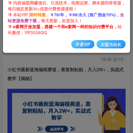
🔰 内容涵盖网赚项目、引流技术、电商运营、脚本源码等资源，
每日稳定更新30+优质付费资源课程！
首页
网创项目
引流推广
正文
🔰 本站VIP
限时特惠，
￥78/年，￥98/永久 (推广佣金70%)，
全
站资源免费下载，
每天更新，欢迎加入！
小红书最新蓝海编程赛道，靠复制粘贴，月入
🔰
e家网开放加盟，搭建一个和e家网一样的知识付费平台，
站
长微信：VIP2028QQ
2W+，实战式教学【揭秘】
开通VIP
加盟当站长
e家网-嘟嘟
关注
私信
3年前发布
42
14
小红书最新蓝海编程赛道
，靠复制粘贴，月入2W+，实战式
教学【揭秘】