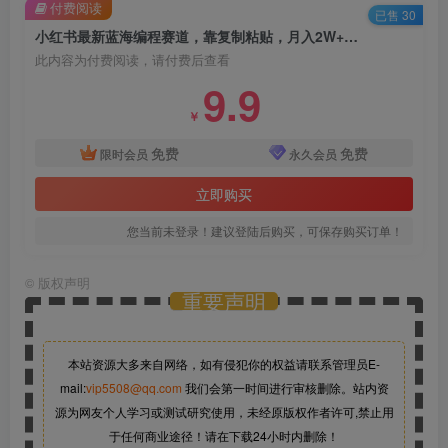
付费阅读
已售 30
小红书最新蓝海编程赛道，靠复制粘贴，月入2W+，实战式教学【揭秘】
此内容为付费阅读，请付费后查看
9.9
￥
免费
免费
限时会员
永久会员
立即购买
您当前未登录！建议登陆后购买，可保存购买订单！
©
版权声明
重要声明
本站资源大多来自网络，如有侵犯你的权益请联系管理员
E-
mail:
vip5508@qq.com
我们会第一时间进行审核删除。站内资
源为网友个人学习或测试研究使用，未经原版权作者许可,禁止用
于任何商业途径！请在下载24小时内删除！