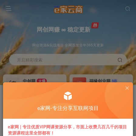
网创网赚 ∞ 稳定更新
网创资源&实战项目 全网首发全年365天更新
开启精彩搜索
中创网
福缘创业网
火爆
NB
永久VIP价值580元
永久VIP价值398元
冒泡网赚
VIP会员
老牌
GO
e家网-专注分享互联网项目
永久VIP价值198元
免费下载全站资源
推广返利
加盟本站
e家网 | 专注优质VIP网课资源分享，市面上收费几百几千的项目
70%
躺赚
资源课程这里全部都有！
专属链接提现快
搭建同款付费平台