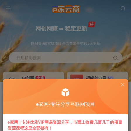
网创网赚 ∞ 稳定更新
网创资源&实战项目 全网首发全年365天更新
开启精彩搜索
中创网
福缘创业网
火爆
NB
永久VIP价值580元
永久VIP价值398元
冒泡网赚
VIP会员
老牌
GO
e家网-专注分享互联网项目
永久VIP价值198元
免费下载全站资源
推广返利
加盟本站
e家网 | 专注优质VIP网课资源分享，市面上收费几百几千的项目
70%
躺赚
资源课程这里全部都有！
专属链接提现快
搭建同款付费平台