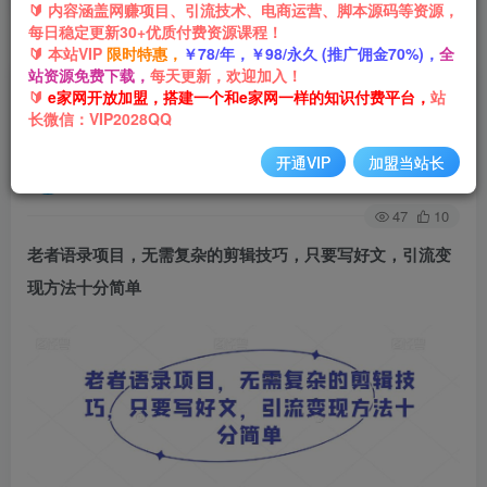
🔰 内容涵盖网赚项目、引流技术、电商运营、脚本源码等资源，
每日稳定更新30+优质付费资源课程！
首页
网创项目
视频剪辑
正文
🔰 本站VIP
限时特惠，
￥78/年，￥98/永久 (推广佣金70%)，
全
站资源免费下载，
每天更新，欢迎加入！
老者语录项目，无需复杂的剪辑技巧，只要写好
🔰
e家网开放加盟，搭建一个和e家网一样的知识付费平台，
站
长微信：VIP2028QQ
文，引流变现方法十分简单
开通VIP
加盟当站长
e家网-嘟嘟
关注
私信
3年前发布
47
10
老者语录项目
，无需复杂的剪辑技巧，只要写好文，引流变
现方法十分简单