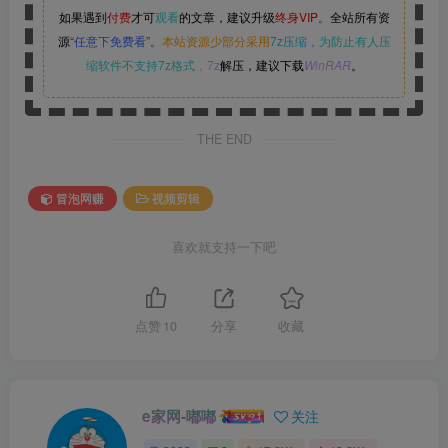
如果遇到
付费
才可
观看
的文章，建议升级
终身VIP。
全站所有资
源
“
任意下免费看
”。
本站资源少部分采用
7z压缩，
为防止有人压
缩软件不支持7z格式
，7z
解压，建议下载
WinRAR
。
THE END
冒泡网赚
视频剪辑
喜欢就支持一下吧
点赞
10
分享
收藏
e家网-嘟嘟
关注