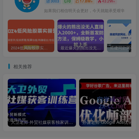
3003
0
17.8W+
43.2W+
如果我们相信明天会更好，今天就能承受艰辛
2024低风险股票实操营：投资哲学/投资原理/股票估值/构建组合/仓位控制
最近爆火的熊出没无人直播，轻松日入2000+，全新首发防版权违规方法【揭秘】
相关推荐
大卫老师·外贸社媒获客独家训练营(更新6月)
孙谦老师·Google Ads优化