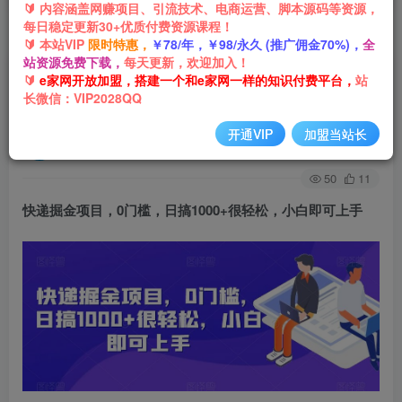
🔰 内容涵盖网赚项目、引流技术、电商运营、脚本源码等资源，
每日稳定更新30+优质付费资源课程！
首页
网创项目
引流推广
正文
🔰 本站VIP
限时特惠，
￥78/年，￥98/永久 (推广佣金70%)，
全
站资源免费下载，
每天更新，欢迎加入！
快递掘金项目，0门槛，日搞1000+很轻松，小白
🔰
e家网开放加盟，搭建一个和e家网一样的知识付费平台，
站
长微信：VIP2028QQ
即可上手
开通VIP
加盟当站长
e家网-嘟嘟
关注
私信
3年前发布
50
11
快递掘金项目
，0门槛，日搞1000+很轻松，小白即可上手