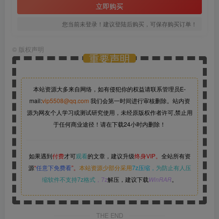
立即购买
您当前未登录！建议登陆后购买，可保存购买订单！
©
版权声明
重要声明
本站资源大多来自网络，如有侵犯你的权益请联系管理员
E-
mail:
vip5508@qq.com
我们会第一时间进行审核删除。站内资
源为网友个人学习或测试研究使用，未经原版权作者许可,禁止用
于任何商业途径！请在下载24小时内删除！
如果遇到
付费
才可
观看
的文章，建议升级
终身VIP。
全站所有资
源
“
任意下免费看
”。
本站资源少部分采用
7z压缩，
为防止有人压
缩软件不支持7z格式
，7z
解压，建议下载
WinRAR
。
THE END