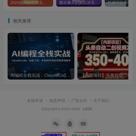
2024低风险股票实操营：投资哲学/投资原理/股票估值/构建组合/仓位控制
最近爆火的熊出没无人直播，轻松日入2000+，全新首发防版权违规方法【揭秘】
相关推荐
AI编程全栈实战：ClaudeCode、谷歌工具，多类软件项目完整落地教学
【内部
友链申请
免责声明
广告合作
关于我们
Copyright © 2024-2026 · e家网 ·