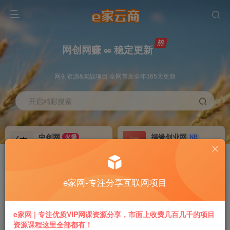
网创网赚 ∞ 稳定更新
网创资源&实战项目 全网首发全年365天更新
开启精彩搜索
中创网
福缘创业网
火爆
NB
永久VIP价值580元
永久VIP价值398元
冒泡网赚
VIP会员
老牌
GO
e家网-专注分享互联网项目
永久VIP价值198元
免费下载全站资源
推广返利
加盟本站
e家网 | 专注优质VIP网课资源分享，市面上收费几百几千的项目
70%
躺赚
资源课程这里全部都有！
专属链接提现快
搭建同款付费平台