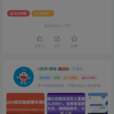
冒泡网赚
引流推广
喜欢就支持一下吧
点赞
11
分享
收藏
e家网-嘟嘟
关注
3003
0
17.8W+
43.3W+
停下来休息的时候，不要忘记别人还在奔跑