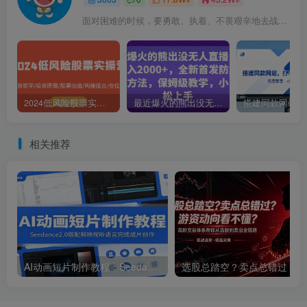
面对困难的时候，要勇敢、执着、不畏艰辛地去战胜它
2024低风险股票实操营：投资哲学/投资原理/股票估值/构建组合/仓位控制
最近爆火的熊出没无人直播，轻松日入2000+，全新首发防版权违规方法【揭秘】
相关推荐
AI动画短片制作教程：Seedance2.0搭配剪映视听语言完成成片创作
选股总