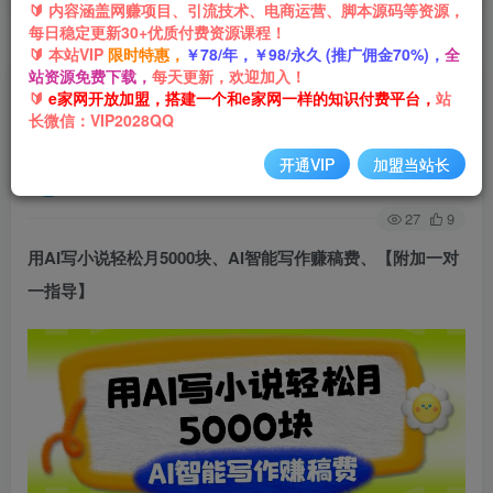
🔰 内容涵盖网赚项目、引流技术、电商运营、脚本源码等资源，
每日稳定更新30+优质付费资源课程！
首页
网创项目
AI技术
正文
🔰 本站VIP
限时特惠，
￥78/年，￥98/永久 (推广佣金70%)，
全
站资源免费下载，
每天更新，欢迎加入！
用AI写小说轻松月5000块、AI智能写作赚稿费、
🔰
e家网开放加盟，搭建一个和e家网一样的知识付费平台，
站
长微信：VIP2028QQ
【附加一对一指导】
开通VIP
加盟当站长
e家网-嘟嘟
关注
私信
3年前发布
27
9
用AI写小说
轻松月5000块、AI智能写作赚稿费、【附加一对
一指导】