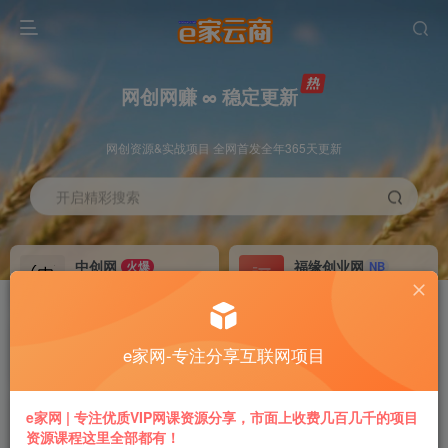
网创网赚 ∞ 稳定更新
网创资源&实战项目 全网首发全年365天更新
开启精彩搜索
中创网
福缘创业网
火爆
NB
永久VIP价值580元
永久VIP价值398元
冒泡网赚
VIP会员
老牌
GO
e家网-专注分享互联网项目
永久VIP价值198元
免费下载全站资源
推广返利
加盟本站
e家网 | 专注优质VIP网课资源分享，市面上收费几百几千的项目
70%
躺赚
资源课程这里全部都有！
专属链接提现快
搭建同款付费平台