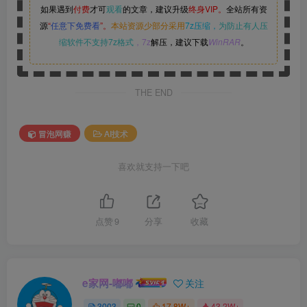
如果遇到
付费
才可
观看
的文章，建议升级
终身VIP。
全站所有资
源
“
任意下免费看
”。
本站资源少部分采用
7z压缩，
为防止有人压
缩软件不支持7z格式
，7z
解压，建议下载
WinRAR
。
THE END
冒泡网赚
AI技术
喜欢就支持一下吧
点赞
9
分享
收藏
e家网-嘟嘟
关注
3003
0
17.8W+
43.2W+