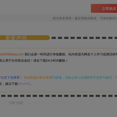
立即购买
您当前未登录！建议登陆后购买，可保存购买
重要声明
vip5508@qq.com
我们会第一时间进行审核删除。站内资源为网友个人学习或测试研
禁止用于任何商业途径！请在下载24小时内删除！
“
任意下免费看
”。
本站资源少部分采用
7z压缩，
为防止有人压缩软件不支持7z格式
，7
压，建议下载
WinRAR
。
THE END