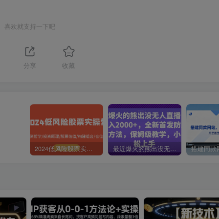
喜欢就支持一下吧
分享
收藏
2024低风险股票实操营：投资哲学/投资原理/股票估值/构建组合/仓位控制
最近爆火的熊出没无人直播，轻松日入2000+，全新首发防版权违规方法【揭秘】