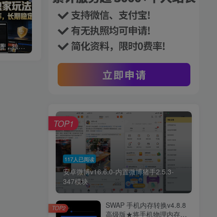
【新技术】淘宝无人直播，独家玩法，无封号，日入2K+，可矩阵，长期稳定【揭秘】
AI个体增长火箭班6月4天直播课，一人公司-实体获客-商机洞察，在躺平和内卷之间找到“普通人创收”的第三曲线
TOP1
117人已阅读
安卓微博v16.6.0-内置微博猪手2.5.3-
347模块
SWAP 手机内存转换v4.8.8
TOP2
高级版★将手机物理内存转