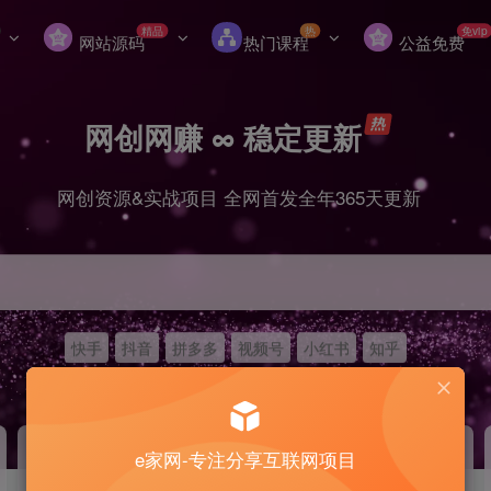
精品
热
免vip
网站源码
热门课程
公益免费
网创网赚 ∞ 稳定更新
网创资源&实战项目 全网首发全年365天更新
快手
抖音
拼多多
视频号
小红书
知乎
冒泡网赚
VIP会员
老牌
GO
e家网-专注分享互联网项目
永久VIP价值198元
免费下载全站资源