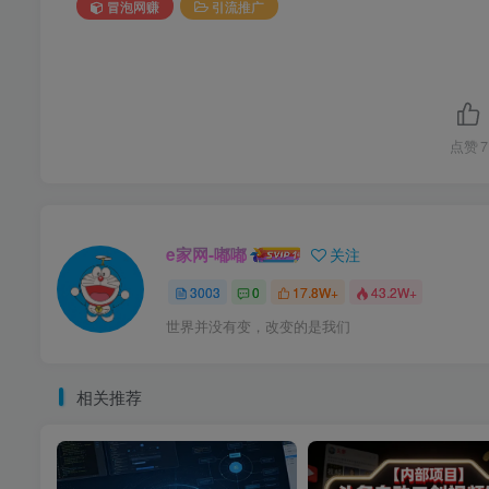
冒泡网赚
引流推广
点赞
7
e家网-嘟嘟
关注
3003
0
17.8W+
43.2W+
世界并没有变，改变的是我们
相关推荐