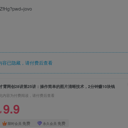
iZfHg?pwd=jovo
内容已隐藏，请付费后查看
才霄网创28讲第25讲：操作简单的图片清晰技术，2分钟赚10块钱
此内容为付费阅读，请付费后查看
9.9
￥
免费
免费
限时会员
永久会员