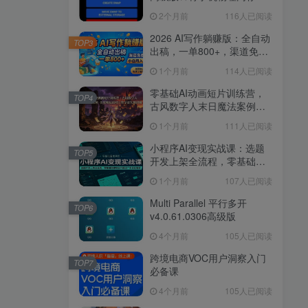
换为虚拟内存
2个月前
116人已阅读
2026 AI写作躺赚版：全自动
TOP3
出稿，一单800+，渠道免费
给，小白月入2W
1个月前
114人已阅读
零基础AI动画短片训练营，
TOP4
古风数字人末日魔法案例，
首尾帧运镜对口型全套实操
1个月前
111人已阅读
讲解
小程序AI变现实战课：选题
TOP5
开发上架全流程，零基础搭
建项目并通过广告优化增收
1个月前
107人已阅读
Multi Parallel 平行多开
TOP6
v4.0.61.0306高级版
4个月前
105人已阅读
跨境电商VOC用户洞察入门
TOP7
必备课
4个月前
105人已阅读