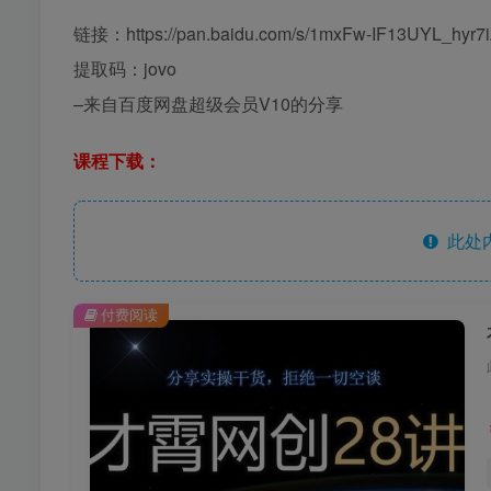
链接：https://pan.baidu.com/s/1mxFw-IF13UYL_hyr7
提取码：jovo
–来自百度网盘超级会员V10的分享
课程下载：
此处
付费阅读