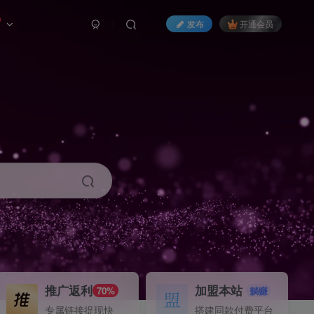
发布
开通会员
推广返利
加盟本站
70%
躺赚
专属链接提现快
搭建同款付费平台