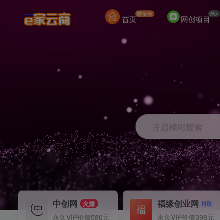
有更新
Hot
首页
网创项目
开启精彩搜索
中创网
福缘创业网
火爆
NB
永久VIP价值580元
永久VIP价值398元