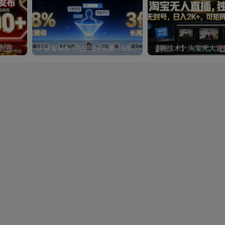
【内部项目】头条自动二创视频发布，单日收益350-400+，躺賺薅羊毛，附详细教程【揭秘】
IP获客从0-1方法论+实操，68%精准线索来自长尾词，按客户高频问题写内容，线索量翻3倍