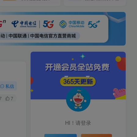
私信
7
7
HI！请登录