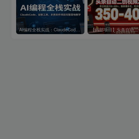
AI编程全栈实战：ClaudeCode、谷歌工具，多类软件项目完整落地教学