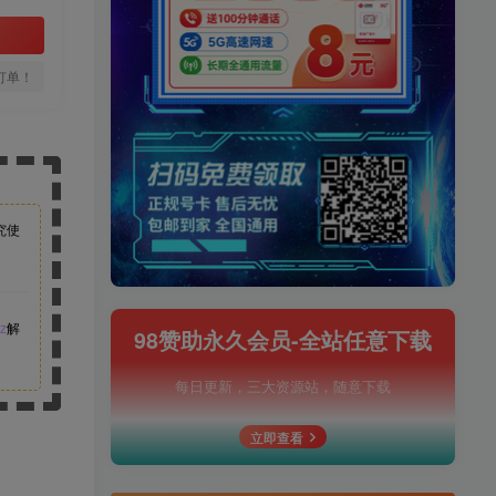
订单！
究使
z
解
98赞助永久会员-全站任意下载
每日更新，三大资源站，随意下载
立即查看