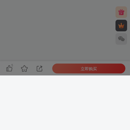
5
立即购买
友链申请
免责声明
广告合作
关于我们
Copyright © 2024-2026 · e家网 ·