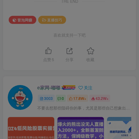
THE END
冒泡网赚
直播技巧
喜欢就支持一下吧
点赞
5
分享
收藏
e家网-嘟嘟
关注
3003
0
17.8W+
43.2W+
不要去想那些阻碍你的事，尤其是那些自己想象出来的事