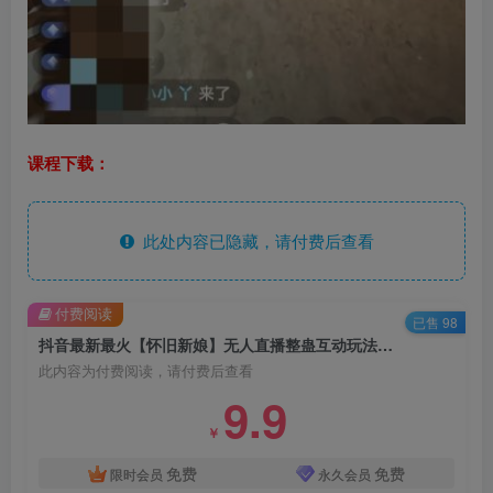
课程下载：
此处内容已隐藏，请付费后查看
付费阅读
已售 98
抖音最新最火【怀旧新娘】无人直播整蛊互动玩法（含全套开播教程+软件+视频素材+音效）
此内容为付费阅读，请付费后查看
9.9
￥
免费
免费
限时会员
永久会员