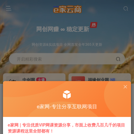
网创网赚 ∞ 稳定更新
网创资源&实战项目 全网首发全年365天更新
开启精彩搜索
中创网
福缘创业网
火爆
NB
永久VIP价值580元
永久VIP价值398元
冒泡网赚
VIP会员
老牌
GO
e家网-专注分享互联网项目
永久VIP价值198元
免费下载全站资源
推广返利
加盟本站
e家网 | 专注优质VIP网课资源分享，市面上收费几百几千的项目
70%
躺赚
资源课程这里全部都有！
专属链接提现快
搭建同款付费平台