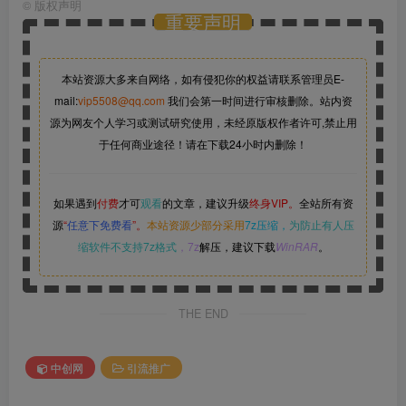
©
版权声明
重要声明
本站资源大多来自网络，如有侵犯你的权益请联系管理员
E-
mail:
vip5508@qq.com
我们会第一时间进行审核删除。站内资
源为网友个人学习或测试研究使用，未经原版权作者许可,禁止用
于任何商业途径！请在下载24小时内删除！
如果遇到
付费
才可
观看
的文章，建议升级
终身VIP。
全站所有资
源
“
任意下免费看
”。
本站资源少部分采用
7z压缩，
为防止有人压
缩软件不支持7z格式
，7z
解压，建议下载
WinRAR
。
THE END
中创网
引流推广