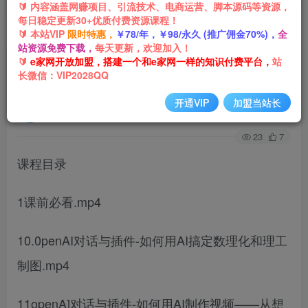
🔰 内容涵盖网赚项目、引流技术、电商运营、脚本源码等资源，
每日稳定更新30+优质付费资源课程！
首页
网创项目
引流推广
正文
🔰 本站VIP
限时特惠，
￥78/年，￥98/永久 (推广佣金70%)，
全
站资源免费下载，
每天更新，欢迎加入！
(8601期)人工智能-应用百科！立即上手，落地实
🔰
e家网开放加盟，搭建一个和e家网一样的知识付费平台，
站
长微信：VIP2028QQ
操！数十倍提升工作学习效率
开通VIP
加盟当站长
e家网-嘟嘟
关注
私信
2年前发布
23
7
课程目录
1课前必看.mp4
10.0penAI对话与插件-如何用AI搞定数理化和理工
制图.mp4
11openA]对话与插件-如何用AI制作视频——从想