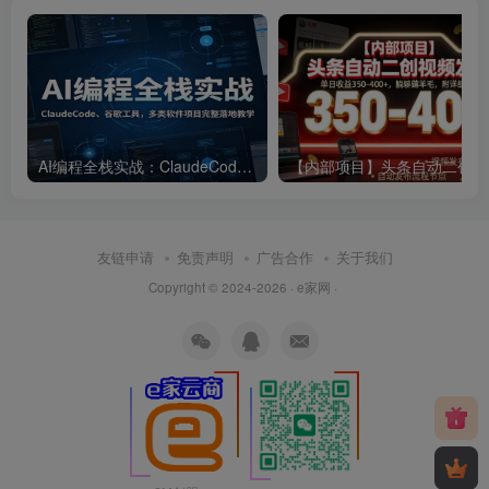
AI编程全栈实战：ClaudeCode、谷歌工具，多类软件项目完整落地教学
【内部
友链申请
免责声明
广告合作
关于我们
Copyright © 2024-2026 · e家网 ·