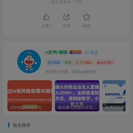
喜欢就支持一下吧
点赞
7
分享
收藏
e家网-嘟嘟
关注
3003
0
17.8W+
43.2W+
照亮前方的路，路就会被找到
2024低风险股票实操营：投资哲学/投资原理/股票估值/构建组合/仓位控制
最近爆火的熊出没无人直播，轻松日入2000+，全新首发防版权违规方法【揭秘】
相关推荐