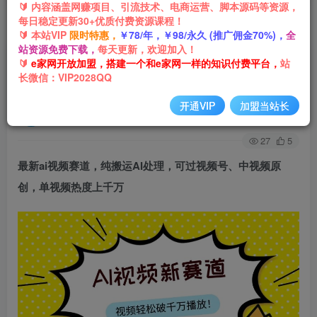
🔰 内容涵盖网赚项目、引流技术、电商运营、脚本源码等资源，
每日稳定更新30+优质付费资源课程！
首页
网创项目
AI技术
正文
🔰 本站VIP
限时特惠，
￥78/年，￥98/永久 (推广佣金70%)，
全
站资源免费下载，
每天更新，欢迎加入！
最新ai视频赛道，纯搬运AI处理，可过视频号、中
🔰
e家网开放加盟，搭建一个和e家网一样的知识付费平台，
站
长微信：VIP2028QQ
视频原创，单视频热度上千万
开通VIP
加盟当站长
e家网-嘟嘟
关注
私信
3年前发布
27
5
最新ai视频赛道，纯搬运AI处理，可过视频号、中视频原
创，单视频热度上千万