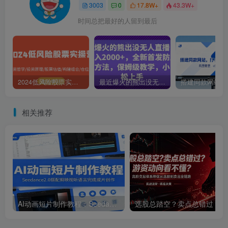
3003
0
17.8W+
43.3W+
时间总把最好的人留到最后
2024低风险股票实操营：投资哲学/投资原理/股票估值/构建组合/仓位控制
最近爆火的熊出没无人直播，轻松日入2000+，全新首发防版权违规方法【揭秘】
相关推荐
AI动画短片制作教程：Seedance2.0搭配剪映视听语言完成成片创作
选股总