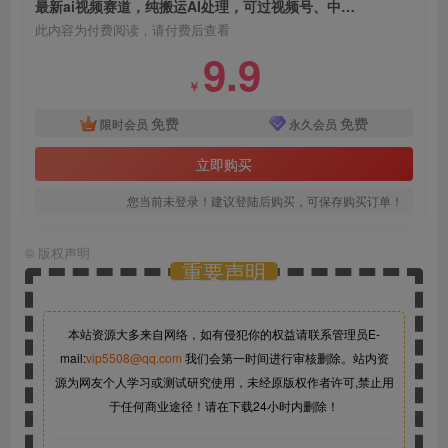
最新ai视频赛道，纯搬运AI处理，可过视频号、中视频原创，单视频热度上千万
此内容为付费阅读，请付费后查看
9.9
￥
免费
免费
限时会员
永久会员
立即购买
您当前未登录！建议登陆后购买，可保存购买订单！
©
版权声明
重要声明
本站资源大多来自网络，如有侵犯你的权益请联系管理员
E-
mail:
vip5508@qq.com
我们会第一时间进行审核删除。站内资
源为网友个人学习或测试研究使用，未经原版权作者许可,禁止用
于任何商业途径！请在下载24小时内删除！