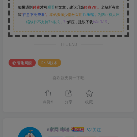
如果遇到
付费
才可
观看
的文章，建议升级
终身VIP。
全站所有资
源
“
任意下免费看
”。
本站资源少部分采用
7z压缩，
为防止有人压
缩软件不支持7z格式
，7z
解压，建议下载
WinRAR
。
THE END
冒泡网赚
AI技术
喜欢就支持一下吧
点赞
5
分享
收藏
e家网-嘟嘟
关注