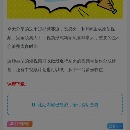
今天分享的这个短视频赛道，发必火，利用ai生成原创视
频，完全脱离人工，视频形式新颖流量非常大，重要的是不
会浪费太多时间
这种类型的短视频可以做最近特别火的视频号创作分成计
划，还有中视频计划也可以做，多个平台多份收益！
课程下载：
此处内容已隐藏，请付费后查看
付费阅读
已售 23