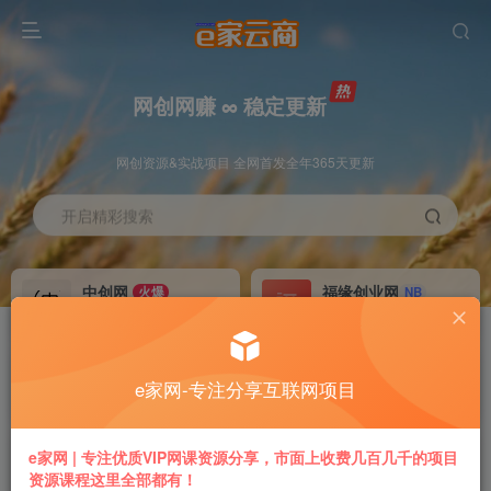
网创网赚 ∞ 稳定更新
网创资源&实战项目 全网首发全年365天更新
开启精彩搜索
中创网
福缘创业网
火爆
NB
永久VIP价值580元
永久VIP价值398元
冒泡网赚
VIP会员
老牌
GO
e家网-专注分享互联网项目
永久VIP价值198元
免费下载全站资源
推广返利
加盟本站
e家网 | 专注优质VIP网课资源分享，市面上收费几百几千的项目
70%
躺赚
资源课程这里全部都有！
专属链接提现快
搭建同款付费平台