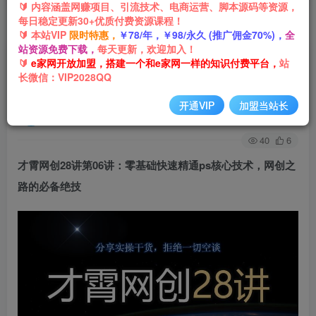
🔰 内容涵盖网赚项目、引流技术、电商运营、脚本源码等资源，
每日稳定更新30+优质付费资源课程！
首页
网创项目
引流推广
正文
🔰 本站VIP
限时特惠，
￥78/年，￥98/永久 (推广佣金70%)，
全
站资源免费下载，
每天更新，欢迎加入！
才霄网创28讲第06讲：零基础快速精通ps核心技
🔰
e家网开放加盟，搭建一个和e家网一样的知识付费平台，
站
长微信：VIP2028QQ
术，网创之路的必备绝技
开通VIP
加盟当站长
e家网-嘟嘟
关注
私信
3年前发布
40
6
才霄网创28讲第06讲：零基础快速精通ps核心技术，网创之
路的必备绝技