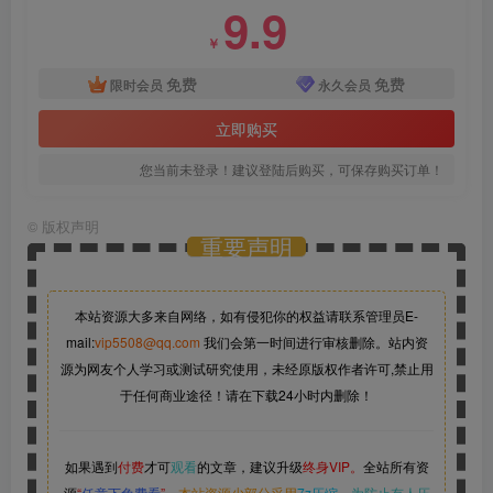
9.9
￥
免费
免费
限时会员
永久会员
立即购买
您当前未登录！建议登陆后购买，可保存购买订单！
©
版权声明
重要声明
本站资源大多来自网络，如有侵犯你的权益请联系管理员
E-
mail:
vip5508@qq.com
我们会第一时间进行审核删除。站内资
源为网友个人学习或测试研究使用，未经原版权作者许可,禁止用
于任何商业途径！请在下载24小时内删除！
如果遇到
付费
才可
观看
的文章，建议升级
终身VIP。
全站所有资
源
“
任意下免费看
”。
本站资源少部分采用
7z压缩，
为防止有人压