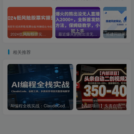
2024低风险股票实操营：投资哲学/投资原理/股票估值/构建组合/仓位控制
最近爆火的熊出没无人直播，轻松日入2000+，全新首发防版权违规方法【揭秘】
相关推荐
AI编程全栈实战：ClaudeCode、谷歌工具，多类软件项目完整落地教学
【内部