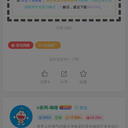
缩软件不支持7z格式
，7z
解压，建议下载
WinRAR
。
THE END
冒泡网赚
引流推广
喜欢就支持一下吧
点赞
6
分享
收藏
e家网-嘟嘟
关注
3003
0
17.8W+
43.2W+
世界上对勇气的最大考验是忍受失败而不丧失信心