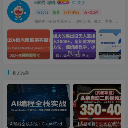
e家网-嘟嘟
关注
3003
0
17.8W+
43.2W+
如果你不好好享受生活，你的悲伤、难过、害怕、羞愧和内疚会代替你享受
2024低风险股票实操营：投资哲学/投资原理/股票估值/构建组合/仓位控制
最近爆火的熊出没无人直播，轻松日入2000+，全新首发防版权违规方法【揭秘】
相关推荐
AI编程全栈实战：ClaudeCode、谷歌工具，多类软件项目完整落地教学
【内部