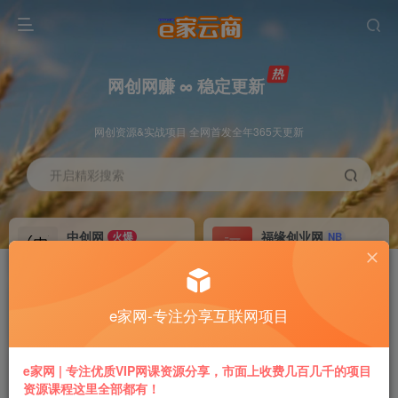
网创网赚 ∞ 稳定更新
网创资源&实战项目 全网首发全年365天更新
开启精彩搜索
中创网
福缘创业网
火爆
NB
永久VIP价值580元
永久VIP价值398元
冒泡网赚
VIP会员
老牌
GO
e家网-专注分享互联网项目
永久VIP价值198元
免费下载全站资源
推广返利
加盟本站
e家网 | 专注优质VIP网课资源分享，市面上收费几百几千的项目
70%
躺赚
资源课程这里全部都有！
专属链接提现快
搭建同款付费平台