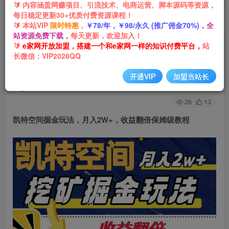
🔰 内容涵盖网赚项目、引流技术、电商运营、脚本源码等资源，
每日稳定更新30+优质付费资源课程！
首页
网创项目
引流推广
正文
🔰 本站VIP
限时特惠，
￥78/年，￥98/永久 (推广佣金70%)，
全
站资源免费下载，
每天更新，欢迎加入！
凯特空间掘金玩法，月入2W+，收益翻倍保姆级教
🔰
e家网开放加盟，搭建一个和e家网一样的知识付费平台，
站
长微信：VIP2028QQ
程
开通VIP
加盟当站长
e家网-嘟嘟
关注
私信
3年前发布
26
13
凯特空间掘金玩法
，月入2W+，收益翻倍保姆级教程