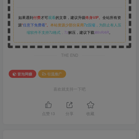
如果遇到
付费
才可
观看
的文章，建议升级
终身VIP。
全站所有资
源
“
任意下免费看
”。
本站资源少部分采用
7z压缩，
为防止有人压
缩软件不支持7z格式
，7z
解压，建议下载
WinRAR
。
THE END
冒泡网赚
引流推广
喜欢就支持一下吧
点赞
13
分享
收藏