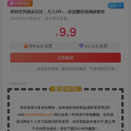
付费阅读
已售 41
凯特空间掘金玩法，月入2W+，收益翻倍保姆级教程
此内容为付费阅读，请付费后查看
9.9
￥
免费
免费
限时会员
永久会员
立即购买
您当前未登录！建议登陆后购买，可保存购买订单！
©
版权声明
重要声明
本站资源大多来自网络，如有侵犯你的权益请联系管理员
E-
mail:
vip5508@qq.com
我们会第一时间进行审核删除。站内资
源为网友个人学习或测试研究使用，未经原版权作者许可,禁止用
于任何商业途径！请在下载24小时内删除！