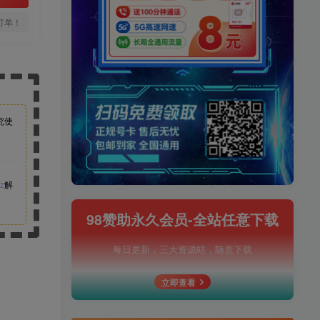
订单！
究使
z
解
98赞助永久会员-全站任意下载
每日更新，三大资源站，随意下载
立即查看