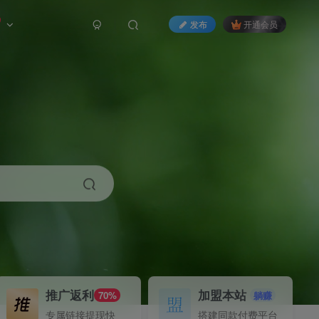
发布
开通会员
推广返利
加盟本站
70%
躺赚
专属链接提现快
搭建同款付费平台