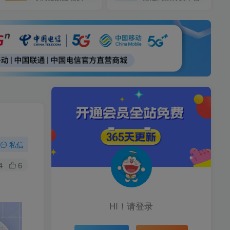
私信
4
6
HI！请登录