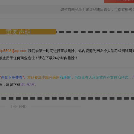
您当前未登录！建议登陆后购买，可保存购买
重要声明
vip5508@qq.com
我们会第一时间进行审核删除。站内资源为网友个人学习或测试研
禁止用于任何商业途径！请在下载24小时内删除！
“
任意下免费看
”。
本站资源少部分采用
7z压缩，
为防止有人压缩软件不支持7z格式
，7
压，建议下载
WinRAR
。
THE END