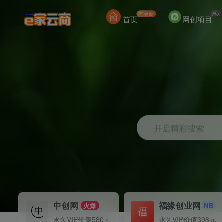
有更新
Hot
首页
网创项目
开启精彩搜索
中创网
福缘创业网
火爆
NB
永久VIP价值580元
永久VIP价值398元