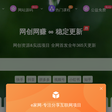
精品
热
免vip
网站源码
热门课程
公益免费
网创网赚 ∞ 稳定更新
网创资源&实战项目 全网首发全年365天更新
快手
抖音
拼多多
视频号
小红书
知乎
冒泡网赚
VIP会员
老牌
GO
e家网-专注分享互联网项目
永久VIP价值198元
免费下载全站资源