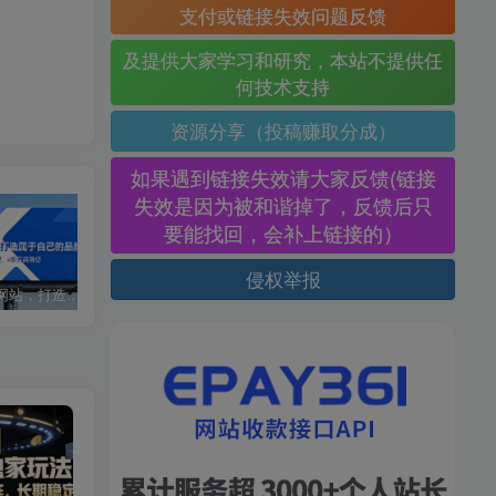
支付或链接失效问题反馈
及提供大家学习和研究，本站不提供任
何技术支持
资源分享（投稿赚取分成）
如果遇到链接失效请大家反馈(链接
失效是因为被和谐掉了，反馈后只
要能找回，会补上链接的）
侵权举报
搭建同款网站，打造自己的品牌
快递掘金项目，0门槛，日搞1000+很轻松，小白即可上手
视频号卖胎教音乐，作品制作简单，一单29-49，轻松日入300