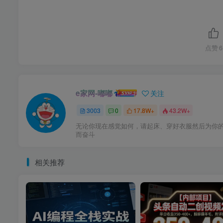
点赞
6
e家网-嘟嘟
关注
3003
0
17.8W+
43.2W+
无论你现在感觉如何，请起床、穿好衣服然后为你
而奋斗
相关推荐