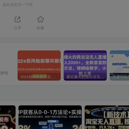
喜欢就支持一下吧
分享
收藏
的梦想
2024低风险股票实操营：投资哲学/投资原理/股票估值/构建组合/仓位控制
最近爆火的熊出没无人直播，轻松日入2000+，全新首发防版权违规方法【揭秘】