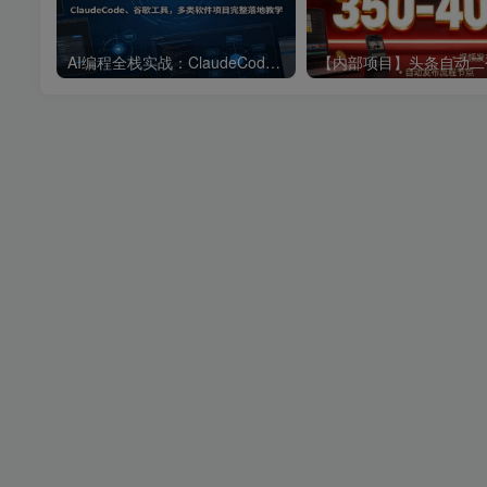
AI编程全栈实战：ClaudeCode、谷歌工具，多类软件项目完整落地教学