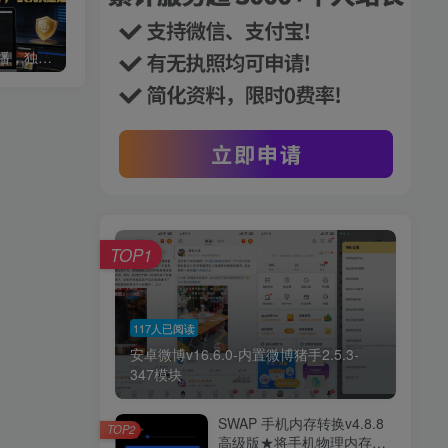
【新技术】淘宝无人直播，独家玩法，无封号，日入2K+，可矩阵，长期稳定【揭秘】
AI个体增长火箭班6月4天直播课，一人公司-实体获客-商机洞察，在躺平和内卷之间找到“普通人创收”的第三曲线
TOP1
117人已阅读
安卓微博v16.6.0-内置微博猪手2.5.3-
347模块
SWAP 手机内存转换v4.8.8
TOP2
高级版★将手机物理内存转