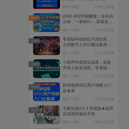
换为虚拟内存
2个月前
116人已阅读
2026 AI写作躺赚版：全自动
TOP3
出稿，一单800+，渠道免费
给，小白月入2W
1个月前
114人已阅读
零基础AI动画短片训练营，
TOP4
古风数字人末日魔法案例，
首尾帧运镜对口型全套实操
1个月前
111人已阅读
讲解
小程序AI变现实战课：选题
TOP5
开发上架全流程，零基础搭
建项目并通过广告优化增收
1个月前
107人已阅读
跨境电商VOC用户洞察入门
TOP6
必备课
4个月前
105人已阅读
无极仙途2.0.3 高级版★超高
TOP7
品质国风修仙手游
2个月前
105人已阅读