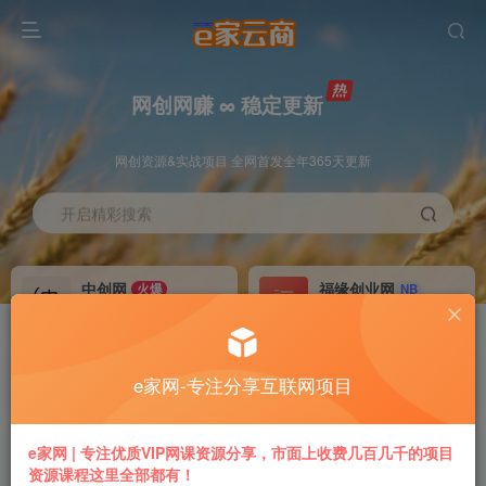
网创网赚 ∞ 稳定更新
网创资源&实战项目 全网首发全年365天更新
开启精彩搜索
中创网
福缘创业网
火爆
NB
永久VIP价值580元
永久VIP价值398元
冒泡网赚
VIP会员
老牌
GO
e家网-专注分享互联网项目
永久VIP价值198元
免费下载全站资源
推广返利
加盟本站
e家网 | 专注优质VIP网课资源分享，市面上收费几百几千的项目
70%
躺赚
资源课程这里全部都有！
专属链接提现快
搭建同款付费平台