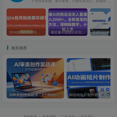
不管你有多慢，都不要紧，只要你有决心，你最终都会到达想去的地方
2024低风险股票实操营：投资哲学/投资原理/股票估值/构建组合/仓位控制
最近爆火的熊出没无人直播，轻松日入2000+，全新首发防版权违规方法【揭秘】
相关推荐
AI审美创作实战课，3个月玩透AI艺术，让你的AI创作思路脱胎换骨，突破创作瓶颈(更新0617)
AI动画短片制
友链申请
免责声明
广告合作
关于我们