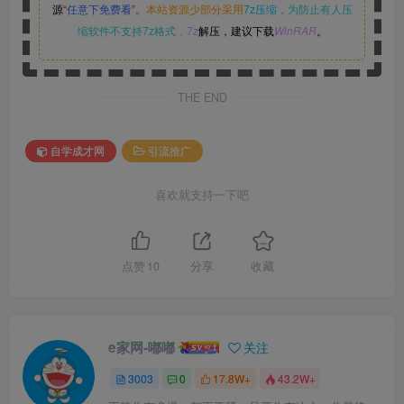
源
“
任意下免费看
”。
本站资源少部分采用
7z压缩，
为防止有人压
缩软件不支持7z格式
，7z
解压，建议下载
WinRAR
。
THE END
自学成才网
引流推广
喜欢就支持一下吧
点赞
10
分享
收藏
e家网-嘟嘟
关注
3003
0
17.8W+
43.2W+