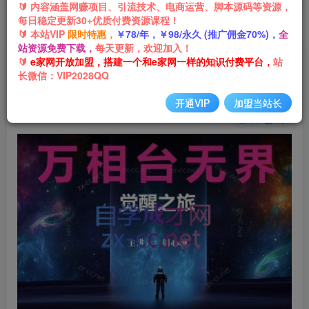
🔰 内容涵盖网赚项目、引流技术、电商运营、脚本源码等资源，
每日稳定更新30+优质付费资源课程！
首页
网创项目
引流推广
正文
🔰 本站VIP
限时特惠，
￥78/年，￥98/永久 (推广佣金70%)，
全
站资源免费下载，
每天更新，欢迎加入！
周心驰·2024万相台无界觉醒之旅
🔰
e家网开放加盟，搭建一个和e家网一样的知识付费平台，
站
长微信：VIP2028QQ
e家网-嘟嘟
关注
私信
2年前发布
开通VIP
加盟当站长
41
10