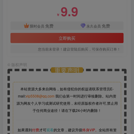
9.9
￥
免费
免费
限时会员
永久会员
立即购买
您当前未登录！建议登陆后购买，可保存购买订单！
©
版权声明
重要声明
本站资源大多来自网络，如有侵犯你的权益请联系管理员
E-
mail:
vip5508@qq.com
我们会第一时间进行审核删除。站内资
源为网友个人学习或测试研究使用，未经原版权作者许可,禁止用
于任何商业途径！请在下载24小时内删除！
如果遇到
付费
才可
观看
的文章，建议升级
终身VIP。
全站所有资