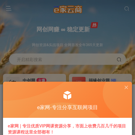
网创网赚 ∞ 稳定更新
网创资源&实战项目 全网首发全年365天更新
开启精彩搜索
中创网
福缘创业网
火爆
NB
永久VIP价值580元
永久VIP价值398元
冒泡网赚
VIP会员
老牌
GO
e家网-专注分享互联网项目
永久VIP价值198元
免费下载全站资源
推广返利
加盟本站
e家网 | 专注优质VIP网课资源分享，市面上收费几百几千的项目
70%
躺赚
资源课程这里全部都有！
专属链接提现快
搭建同款付费平台