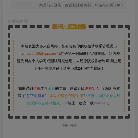
您当前未登录！建议登陆后购买，可保存购买订单！
©
版权声明
重要声明
本站资源大多来自网络，如有侵犯你的权益请联系管理员
E-
mail:
vip5508@qq.com
我们会第一时间进行审核删除。站内资
源为网友个人学习或测试研究使用，未经原版权作者许可,禁止用
于任何商业途径！请在下载24小时内删除！
如果遇到
付费
才可
观看
的文章，建议升级
终身VIP。
全站所有资
源
“
任意下免费看
”。
本站资源少部分采用
7z压缩，
为防止有人压
缩软件不支持7z格式
，7z
解压，建议下载
WinRAR
。
THE END