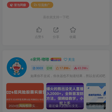
冒泡网赚
引流推广
喜欢就支持一下吧
点赞
5
分享
收藏
e家网-嘟嘟
关注
3003
0
17.8W+
43.3W+
如果你不去试，你永远也不知道结果，所以去试试吧
2024低风险股票实操营：投资哲学/投资原理/股票估值/构建组合/仓位控制
最近爆火的熊出没无人直播，轻松日入2000+，全新首发防版权违规方法【揭秘】