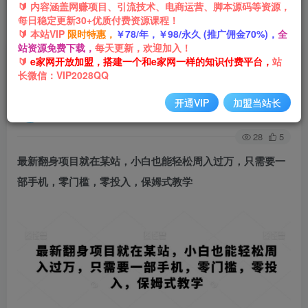
🔰 内容涵盖网赚项目、引流技术、电商运营、脚本源码等资源，
每日稳定更新30+优质付费资源课程！
首页
网创项目
引流推广
正文
🔰 本站VIP
限时特惠，
￥78/年，￥98/永久 (推广佣金70%)，
全
站资源免费下载，
每天更新，欢迎加入！
最新翻身项目就在某站，小白也能轻松周入过万，
🔰
e家网开放加盟，搭建一个和e家网一样的知识付费平台，
站
长微信：VIP2028QQ
只需要一部手机，零门槛，零投入，保姆式教学
开通VIP
加盟当站长
e家网-嘟嘟
关注
私信
2年前发布
28
5
最新翻身项目就在某站，小白也能轻松周入过万，只需要一
部手机，零门槛，零投入，保姆式教学