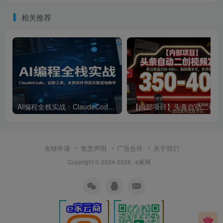
相关推荐
AI编程全栈实战：ClaudeCode、谷歌工具，多类软件项目完整落地教学
【内部
友链申请
免责声明
广告合作
关于我们
Copyright © 2024-2026 · e家网 ·