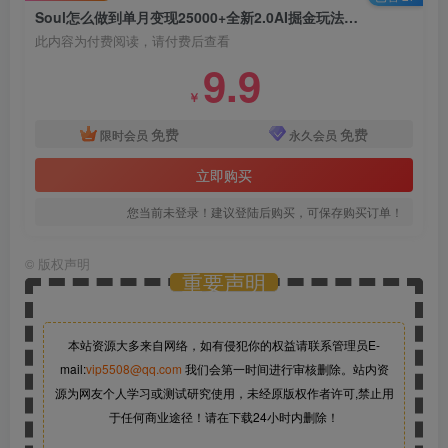
Soul怎么做到单月变现25000+全新2.0AI掘金玩法全程实操演示小白好上手【揭秘】
此内容为付费阅读，请付费后查看
9.9
￥
免费
免费
限时会员
永久会员
立即购买
您当前未登录！建议登陆后购买，可保存购买订单！
©
版权声明
重要声明
本站资源大多来自网络，如有侵犯你的权益请联系管理员
E-
mail:
vip5508@qq.com
我们会第一时间进行审核删除。站内资
源为网友个人学习或测试研究使用，未经原版权作者许可,禁止用
于任何商业途径！请在下载24小时内删除！