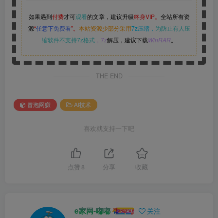
如果遇到
付费
才可
观看
的文章，建议升级
终身VIP。
全站所有资
源
“
任意下免费看
”。
本站资源少部分采用
7z压缩，
为防止有人压
缩软件不支持7z格式
，7z
解压，建议下载
WinRAR
。
THE END
冒泡网赚
AI技术
喜欢就支持一下吧
点赞
8
分享
收藏
e家网-嘟嘟
关注