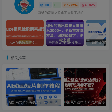
3003
0
17.8W+
43.3W+
真诚的爱情之路永不会是平坦的
2024低风险股票实操营：投资哲学/投资原理/股票估值/构建组合/仓位控制
最近爆火的熊出没无人直播，轻松日入2000+，全新首发防版权违规方法【揭秘】
相关推荐
AI动画短片制作教程：Seedance2.0搭配剪映视听语言完成成片创作
选股总