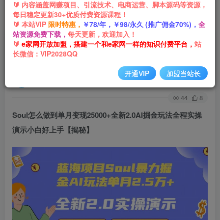
🔰 内容涵盖网赚项目、引流技术、电商运营、脚本源码等资源，
每日稳定更新30+优质付费资源课程！
首页
网创项目
AI技术
正文
🔰 本站VIP
限时特惠，
￥78/年，￥98/永久 (推广佣金70%)，
全
站资源免费下载，
每天更新，欢迎加入！
Soul怎么做到单月变现25000+全新2.0AI掘金玩法
🔰
e家网开放加盟，搭建一个和e家网一样的知识付费平台，
站
长微信：VIP2028QQ
全程实操演示小白好上手【揭秘】
开通VIP
加盟当站长
e家网-嘟嘟
关注
私信
2年前发布
44
8
Soul怎么做到单月变现25000+全新2.0AI掘金玩法全程实操
演示小白好上手【揭秘】