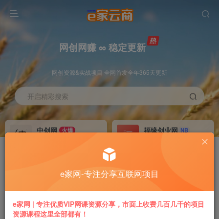
网创网赚 ∞ 稳定更新
网创资源&实战项目 全网首发全年365天更新
开启精彩搜索
中创网
福缘创业网
火爆
NB
永久VIP价值580元
永久VIP价值398元
冒泡网赚
VIP会员
老牌
GO
e家网-专注分享互联网项目
永久VIP价值198元
免费下载全站资源
推广返利
加盟本站
e家网 | 专注优质VIP网课资源分享，市面上收费几百几千的项目
70%
躺赚
资源课程这里全部都有！
专属链接提现快
搭建同款付费平台